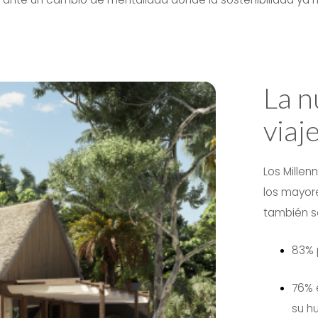
La n
viaj
Los Millen
los mayor
también s
83%
76%
su h