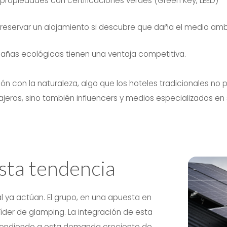
 propiedades con certificaciones verdes (Green Key, LEED)
reservar
un alojamiento si descubre que daña el medio amb
abañas ecológicas tienen una
ventaja competitiva
.
n con la naturaleza, algo que los hoteles tradicionales no p
ajeros, sino también influencers y medios especializados en
sta tendencia
al ya actúan. El grupo, en una apuesta en
líder de glamping. La integración de esta
pondiendo a esta demanda creciente de