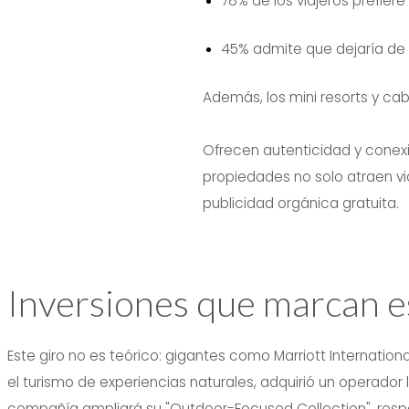
78% de los viajeros
prefiere
45% admite que dejaría de 
Además, los mini resorts y c
Ofrecen autenticidad y conexió
propiedades no solo atraen vi
publicidad orgánica gratuita.
Inversiones que marcan e
Este giro no es teórico: gigantes como Marriott Internation
el turismo de experiencias naturales, adquirió un operador 
compañía ampliará su "Outdoor-Focused Collection", res