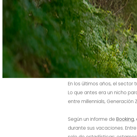
En los últimos años, el sector
Lo que antes era un nicho pa
entre millennials, Generación Z
Según un informe de
Booking
,
durante sus vacaciones. Entre 
solo de estadísticas: estamos