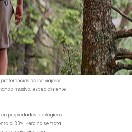
preferencias de los viajeros.
demanda masiva, especialmente
rse en propiedades ecológicas
nta al 83%. Pero no se trata
 es un lujo, sino una