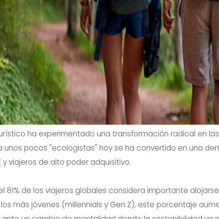
 turístico ha experimentado una transformación radical en las 
ra unos pocos "ecologistas" hoy se ha convertido en una 
 y viajeros de alto poder adquisitivo.
 el 81% de los viajeros globales considera importante aloja
los más jóvenes (millennials y Gen Z), este porcentaje aume
 ante un cambio de mentalidad donde la sostenibilidad ya no