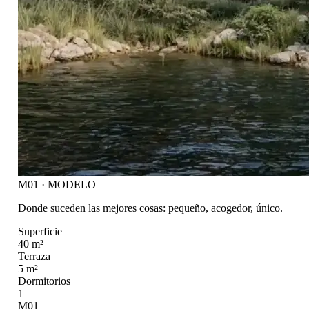
M01 · MODELO
Donde suceden las mejores cosas: pequeño, acogedor, único.
Superficie
40 m²
Terraza
5 m²
Dormitorios
1
M01