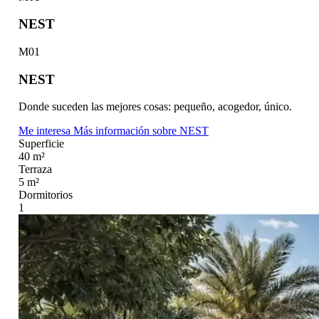
NEST
M01
NEST
Donde suceden las mejores cosas: pequeño, acogedor, único.
Me interesa
Más información
sobre NEST
Superficie
40 m²
Terraza
5 m²
Dormitorios
1