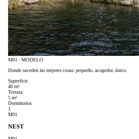
M01 · MODELO
Donde suceden las mejores cosas: pequeño, acogedor, único.
Superficie
40 m²
Terraza
5 m²
Dormitorios
1
M01
NEST
M01